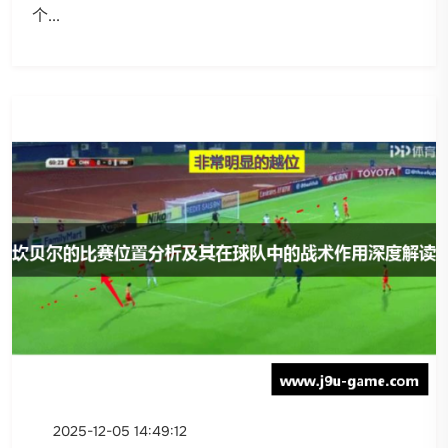
个...
2025-12-05 14:49:12