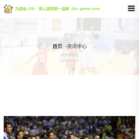
首页
-
资讯中心