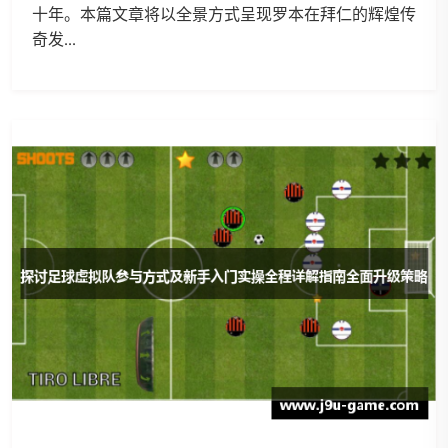
十年。本篇文章将以全景方式呈现罗本在拜仁的辉煌传
奇发...