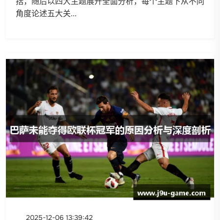
括，随后以四大主题展开全面分析，每个主题下从不同
角度论述五大关...
2025-12-06 13:39:42