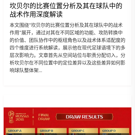
坎贝尔的比赛位置分析及其在球队中的
战术作用深度解读
本文围绕“坎贝尔的比赛位置分析及其在球队中的战术
作用”展开，通过对其在不同区域的功能、攻防转换中
的价值、团队协作中的枢纽角色以及战术体系适配度的
四个维度进行系统解读，展示他在现代足球语境下的多
层次影响力。文章首先从空间站位与职责分配切入，分
析坎贝尔在不同位置中的定位差异以及这些差异如何影
响球队整体架...