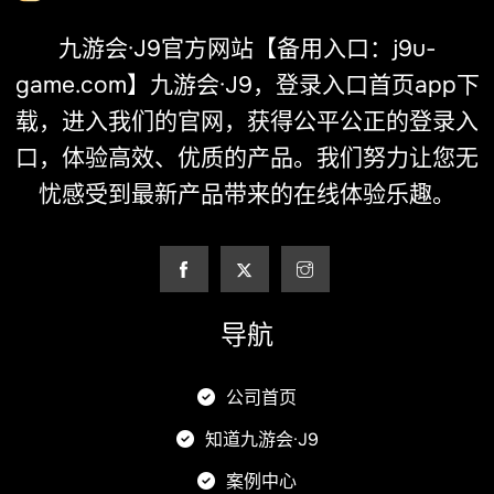
九游会·J9官方网站【备用入口：j9u-
game.com】九游会·J9，登录入口首页app下
载，进入我们的官网，获得公平公正的登录入
口，体验高效、优质的产品。我们努力让您无
忧感受到最新产品带来的在线体验乐趣。
导航
公司首页
知道九游会·J9
案例中心