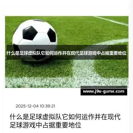
2025-12-04 10:39:21
什么是足球虚拟队它如何运作并在现代
足球游戏中占据重要地位