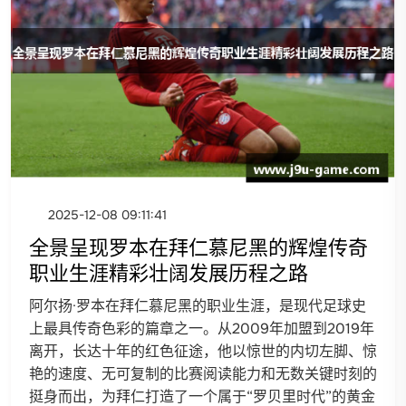
2025-12-08 09:11:41
全景呈现罗本在拜仁慕尼黑的辉煌传奇
职业生涯精彩壮阔发展历程之路
阿尔扬·罗本在拜仁慕尼黑的职业生涯，是现代足球史
上最具传奇色彩的篇章之一。从2009年加盟到2019年
离开，长达十年的红色征途，他以惊世的内切左脚、惊
艳的速度、无可复制的比赛阅读能力和无数关键时刻的
挺身而出，为拜仁打造了一个属于“罗贝里时代”的黄金