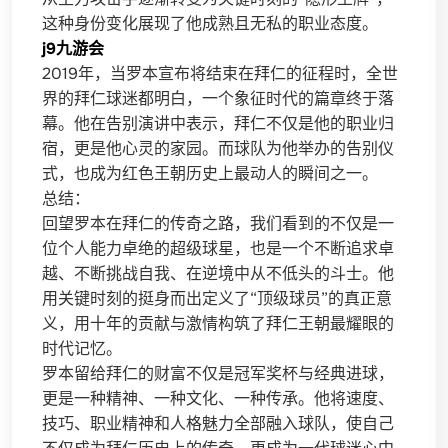
这种身份变化展现了他成熟且无私的职业态度。
j9九游会
2019年，当罗本宣布将结束在拜仁的征程时，全世
界的拜仁球迷都明白，一个象征时代的篇章终于落
幕。他在告别演讲中表示，拜仁不仅是他的职业归
宿，更是他心灵的家园。而球队为他举办的告别仪
式，也成为红色王朝历史上最动人的瞬间之一。
总结：
回望罗本在拜仁的传奇之路，我们看到的不仅是一
位个人能力卓绝的超级球星，也是一个不断追求卓
越、不断挑战自我、在逆境中从不低头的斗士。他
用关键时刻的挺身而出定义了“顶级球员”的真正意
义，用十年的贡献与激情构筑了拜仁王朝最耀眼的
时代记忆。
罗本留给拜仁的财富不仅是冠军奖杯与经典进球，
更是一种精神、一种文化、一种传承。他将速度、
技巧、职业精神和人格魅力全部融入球队，使自己