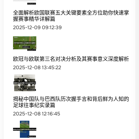
全面解析欧国联赛五大关键要素全方位助你快速掌
握赛事精华详解篇
2025-12-09 09:12:39
欧冠与欧联第三名对决分析及其赛事意义深度解析
2025-12-08 13:45:22
揭秘中国队与巴西队历次握手言和背后鲜为人知的
足球往事纪实录篇
2025-12-08 12:16:45