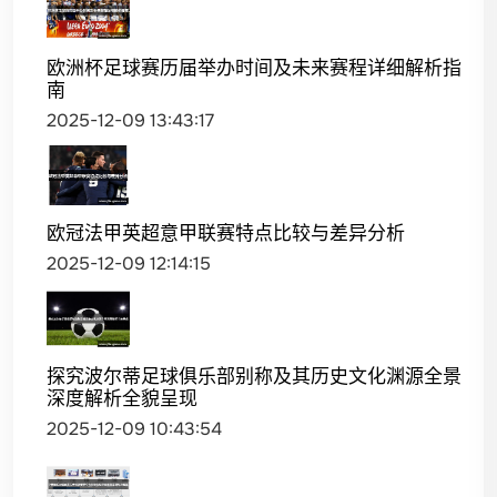
欧洲杯足球赛历届举办时间及未来赛程详细解析指
南
2025-12-09 13:43:17
欧冠法甲英超意甲联赛特点比较与差异分析
2025-12-09 12:14:15
探究波尔蒂足球俱乐部别称及其历史文化渊源全景
深度解析全貌呈现
2025-12-09 10:43:54