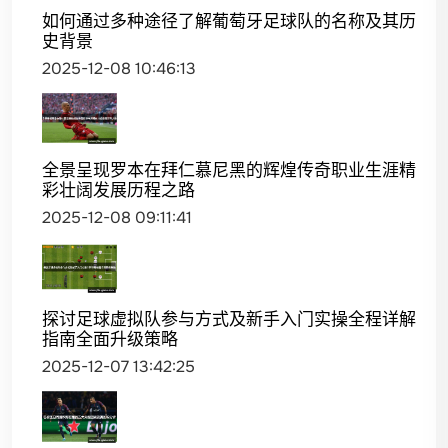
如何通过多种途径了解葡萄牙足球队的名称及其历
史背景
2025-12-08 10:46:13
全景呈现罗本在拜仁慕尼黑的辉煌传奇职业生涯精
彩壮阔发展历程之路
2025-12-08 09:11:41
探讨足球虚拟队参与方式及新手入门实操全程详解
指南全面升级策略
2025-12-07 13:42:25