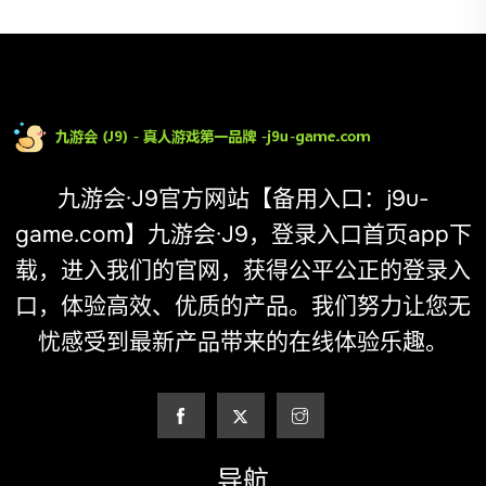
九游会·J9官方网站【备用入口：j9u-
game.com】九游会·J9，登录入口首页app下
载，进入我们的官网，获得公平公正的登录入
口，体验高效、优质的产品。我们努力让您无
忧感受到最新产品带来的在线体验乐趣。
导航