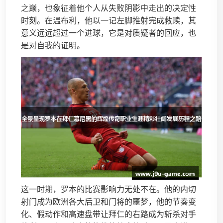
之巅，也象征着他个人从失败阴影中走出的决定性
时刻。在温布利，他以一记左脚推射完成救赎，其
意义远远超过一个进球，它是对质疑者的回应，也
是对自我的证明。
这一时期，罗本的比赛影响力无处不在。他的内切
射门成为欧洲各大后卫和门将的噩梦，他的节奏变
化、假动作和高速盘带让拜仁的右路成为斩杀对手