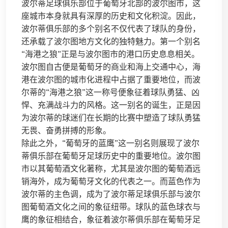
波尔蒂足球俱乐部位于葡萄牙北部的波尔图市，这
座城市本身就具有深厚的历史和文化积淀。因此，
波尔蒂俱乐部的多个别名不仅代表了球队的身份，
还承载了波尔图地方文化的独特魅力。第一个别名
“海港之狼”正是与波尔图市的港口历史息息相关。
波尔图自古便是葡萄牙的商业和海上交通中心，海
港在波尔图的城市化进程中占据了重要地位，而波
尔蒂的“海港之狼”这一称号便象征着球队勇猛、凶
悍、充满战斗力的风格。这一别名的诞生，正是因
为波尔蒂的球迷们在长期的比赛中塑造了球队勇猛
无畏、奋勇拼搏的形象。
除此之外，“葡萄牙的蓝鹰”这一别名则展现了波尔
蒂俱乐部在葡萄牙足球历史中的重要地位。波尔图
市以其葡萄酒文化著称，尤其是波尔图的葡萄酒远
销海外，成为葡萄牙文化的代表之一。而蓝色作为
波尔蒂的主色调，成为了波尔蒂足球俱乐部与波尔
图葡萄酒文化之间的象征纽带。球队的蓝色球衣与
鹰的象征相结合，象征着波尔蒂俱乐部在葡萄牙足