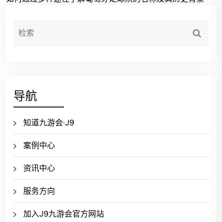
导航
知道九游会·J9
案例中心
资讯中心
服务方向
加入J9九游会官方网站