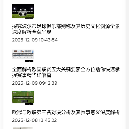
探究波尔蒂足球俱乐部别称及其历史文化渊源全景
深度解析全貌呈现
2025-12-09 10:43:54
全面解析欧国联赛五大关键要素全方位助你快速掌
握赛事精华详解篇
2025-12-09 09:12:39
欧冠与欧联第三名对决分析及其赛事意义深度解析
2025-12-08 13:45:22