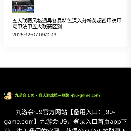
五大联赛风格迥异各具特色深入分析英超西甲德甲
意甲法甲五大联赛区别
2025-12-07 09:12:19
九游会·J9官方网站【备用入口：j9u-
game.com】九游会·J9，登录入口首页app下