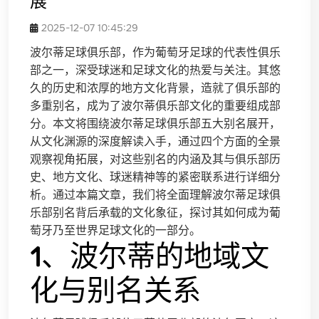
展
2025-12-07 10:45:29
波尔蒂足球俱乐部，作为葡萄牙足球的代表性俱乐
部之一，深受球迷和足球文化的热爱与关注。其悠
久的历史和浓厚的地方文化背景，造就了俱乐部的
多重别名，成为了波尔蒂俱乐部文化的重要组成部
分。本文将围绕波尔蒂足球俱乐部五大别名展开，
从文化渊源的深度解读入手，通过四个方面的全景
观察视角拓展，对这些别名的内涵及其与俱乐部历
史、地方文化、球迷精神等的紧密联系进行详细分
析。通过本篇文章，我们将全面理解波尔蒂足球俱
乐部别名背后承载的文化象征，探讨其如何成为葡
萄牙乃至世界足球文化的一部分。
1、波尔蒂的地域文
化与别名关系