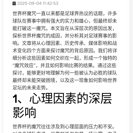
2025-09-04 11:42:53
世界杯魔咒一直以来都是足球界热议的话题，许多
球队在赛事中拥有强大的实力和雄心，但最终却未
能打破这一魔咒。本文旨在从深层次的原因出发，
探析世界杯魔咒的成因，并分析其对足球赛事的影
响。文章将从心理因素、历史传承、媒体影响和战
术变化四个方面来探讨魔咒的背后原因。我们将详
细分析这些因素如何交织在一起，形成一个独特的
“魔咒效应”，并且如何影响比赛的结果。通过这些
探讨，能够更好地理解为何一些被认为必胜的球队
最终却未能突破困境，以及这一现象如何影响世界
足坛的未来走势。
1、心理因素的深层
影响
世界杯的魔咒往往涉及到心理层面的压力和不安。