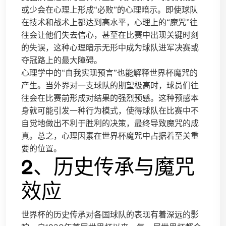
或少会在心理上形成“必败”的心理暗示。即使球队
在技术和战术上都达到高水平，心理上的“魔咒”往
往会让他们失去信心，甚至在比赛中出现关键时刻
的失误，这种心理暗示无形中成为球队进军决赛或
夺冠路上的最大障碍。
心理学中的“自我实现预言”也能解释世界杯魔咒的
产生。当外界对一支球队的期望极高时，球员们往
往会在比赛前形成对结果的强烈预感。这种预感本
身就可能引发一种行为模式，使得球队在比赛中不
自觉地做出不利于胜利的决策，最终导致魔咒的成
真。总之，心理因素在世界杯魔咒中占据着至关重
要的位置。
2、历史传承与魔咒
效应
世界杯的历史传承对各国球队的表现有着深远的影