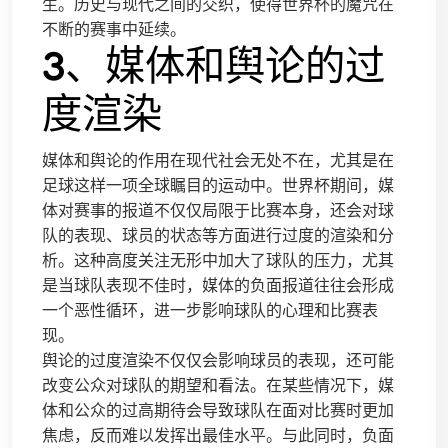
生。历史与现代之间的交织，使得世界杯的魔咒在
不断的赛事中延续。
3、媒体和舆论的过
度渲染
媒体和舆论的作用在现代社会无处不在，尤其是在
足球这样一项全球瞩目的运动中。世界杯期间，媒
体对赛事的报道不仅仅局限于比赛本身，还会对球
队的表现、球员的状态等方面进行过度的渲染和分
析。这种高度关注无形中加大了球队的压力，尤其
是当球队表现不佳时，媒体的负面报道往往会形成
一个恶性循环，进一步影响球队的心理和比赛表
现。
舆论的过度渲染不仅仅会影响球员的表现，还可能
改变公众对球队的期望和看法。在某些情况下，媒
体和公众的过高期待会导致球队在面对比赛时更加
焦虑，反而难以发挥出最佳水平。与此同时，负面