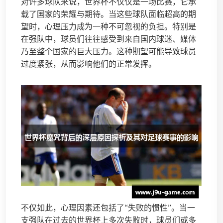
对许多球队来说，世界杯不仅仅是一场比赛，它承
载了国家的荣耀与期待。当这些球队面临超高的期
望时，心理压力成为一种不可忽视的负担。特别是
在强队中，球员们往往感受到来自国内球迷、媒体
乃至整个国家的巨大压力。这种期望可能导致球员
过度紧张，从而影响他们的正常发挥。
不仅如此，心理因素还包括了“失败的惯性”。当一
支强队在过去的世界杯上多次失败时，球员们或多