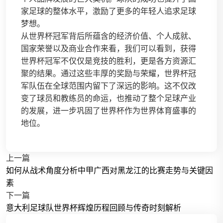
家足球的整体水平，激励了更多的年轻人追求足球
梦想。
从世界杯冠军背后所蕴含的经济价值、个人成就、
国家荣誉以及商业合作来看，我们可以看到，获得
世界杯冠军不仅仅是竞技的胜利，更是各方资源汇
聚的结果。通过这些丰厚的奖励与荣耀，世界杯冠
军队伍在全球范围内留下了深远的影响。这不仅改
变了球员和教练员的命运，也推动了整个足球产业
的发展，进一步巩固了世界杯作为世界体育盛事的
地位。
上一篇
如何从战术角度分析中甲广西对黑龙江的比赛走势与关键因
素
下一篇
意大利足球队世界杯辉煌历程回顾与传奇时刻解析