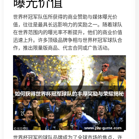
曝光价值
世界杯冠军队伍所获得的商业赞助与媒体曝光价
值，往往是最具长远影响力的奖励之一。随着球队
在世界范围内的曝光率不断提升，他们的商业价值
迅速上升。许多顶级品牌争相与世界杯冠军球队合
作，推出限量版商品、代言合同或广告活动。
世界杯冠军的球队品牌成为了全球市场的焦点，许