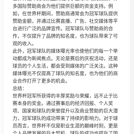
多国际赞助商会为他们提供巨额的资金支持。例
如，在世界杯期间，赞助商通常会为冠军球队提供
赞助金额，并通过比赛直播、广告、社交媒体等平
台进行广泛的品牌宣传。冠军球队与赞助商的合
作，不仅提升了品牌的知名度，也为球队带来了可
观的收入。
此外，冠军球队的媒体曝光率也使他们的每一个举
动都成为新闻焦点。无论是赛后的庆祝活动，还是
球员的个人生活，都会受到媒体的广泛关注。这种
媒体曝光不仅提高了球队的知名度，也为他们的商
业合作打开了更多的机会。
总结：
世界杯冠军所获得的丰厚奖励与荣耀，远不止于比
赛本身的奖金。通过赛事后的经济回报、个人奖
项、国家和球队的荣誉提升以及商业赞助的巨大潜
力，冠军球队的成功带来了持续的影响力。对于球
员而言，世界杯不仅是职业生涯的巅峰时刻，更是
个人品牌发展的巨大契机。球队的成功也提升了国