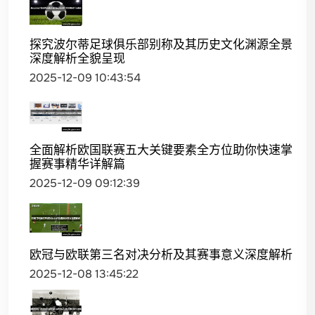
探究波尔蒂足球俱乐部别称及其历史文化渊源全景
深度解析全貌呈现
2025-12-09 10:43:54
全面解析欧国联赛五大关键要素全方位助你快速掌
握赛事精华详解篇
2025-12-09 09:12:39
欧冠与欧联第三名对决分析及其赛事意义深度解析
2025-12-08 13:45:22