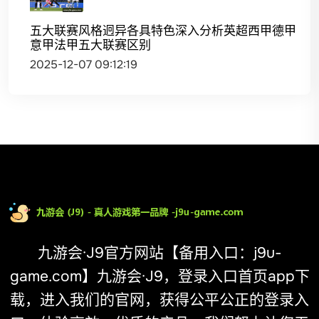
五大联赛风格迥异各具特色深入分析英超西甲德甲
意甲法甲五大联赛区别
2025-12-07 09:12:19
九游会·J9官方网站【备用入口：j9u-
game.com】九游会·J9，登录入口首页app下
载，进入我们的官网，获得公平公正的登录入